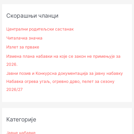
Скорашњи чланци
Централни родитељски састанак
Читалачка значка
Излет за прваке
Измена плана набавки на које се закон не примењује за
2026.
Јавни позив и Конкурсна документација за јавну набавку
Набавка огрева угаљ, огревно дрво, пелет за сезону
2026/27
Категорије
Јавне набавке