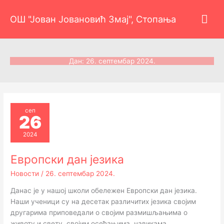
Пређи
Гла
на
ОШ "Јован Јовановић Змај", Стопања
садржај
изб
Дан:
26. септембар 2024.
сеп
26
2024
Европски дан језика
Новости
/
26. септембар 2024.
Данас је у нашој школи обележен Европски дан језика.
Наши ученици су на десетак различитих језика својим
другарима приповедали о својим размишљањима о
животу и свету, својим осећањима, навикама,