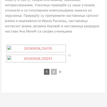
интересовањима. Учесници приредбе су наше ученике
упознали и са популарним композицијама земаља из
окружења. Приредбу су припремиле наставница српског
језика и књижевности Ивана Расинац, наставница
енглеског језика Јасмина Кековић и наставница разредне
наставе Ана Милић са својим ученицима.
1
2
►