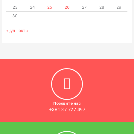
23
24
25
26
27
28
29
30
« јул
окт »
Позовите нас
+381 37 727 497