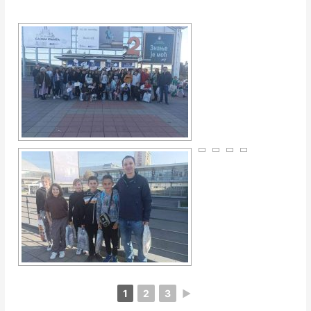
1
2
3
►