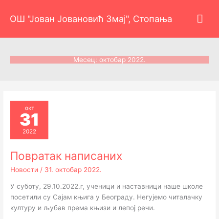
Пређи
Гла
на
ОШ "Јован Јовановић Змај", Стопања
садржај
изб
Месец:
октобар 2022.
окт
31
2022
Повратак написаних
Новости
/
31. октобар 2022.
У суботу, 29.10.2022.г, ученици и наставници наше школе
посетили су Сајам књига у Београду. Негујемо читалачку
културу и љубав према књизи и лепој речи.