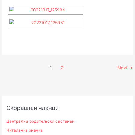
1
2
Next
→
Скорашњи чланци
Централни родитељски састанак
Читалачка значка