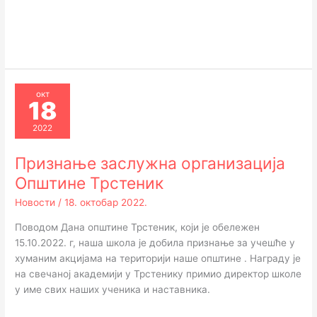
окт
18
2022
Признање заслужна организација
Општине Трстеник
Новости
/
18. октобар 2022.
Поводом Дана општине Трстеник, који је обележен
15.10.2022. г, наша школа је добила признање за учешће у
хуманим акцијама на територији наше општине . Награду је
на свечаној академији у Трстенику примио директор школе
у име свих наших ученика и наставника.