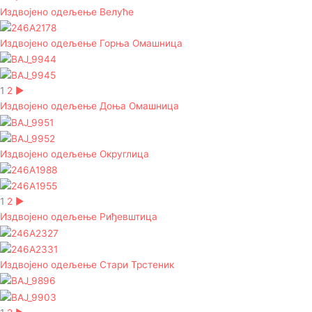
Издвојено одељење Велуће
Издвојено одељење Горња Омашница
1
2
►
Издвојено одељење Доња Омашница
Издвојено одељење Округлица
1
2
►
Издвојено одељење Риђевштица
Издвојено одељење Стари Трстеник