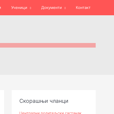
и
Ученици
Документи
Контакт
Скорашњи чланци
Централни родитељски састанак