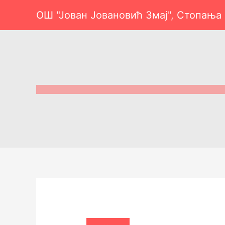
Пређи
ОШ "Јован Јовановић Змај", Стопања
на
садржај