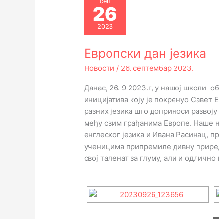
сеп
26
2023
Европски дан језика
Новости
/
26. септембар 2023.
Данас, 26. 9 2023.г, у нашој школи о
иницијатива коју је покренуо Савет
разних језика што доприноси развој
међу свим грађанима Европе. Наше 
енглеског језика и Ивана Расинац, пр
ученицима припремиле дивну приред
свој таленат за глуму, али и одличн