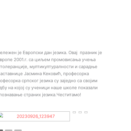
бележен је Европски дан језика. Овај празник је
 Европе 2001.г. са циљем промовисања учења
у толеранције, мултикултуралности и сарадње
наставнице Јасмина Кековић, професорка
офесорка српског језика су заједно са својим
бу на којој су ученици наше школе показали
о познавање страних језика.Честитамо!