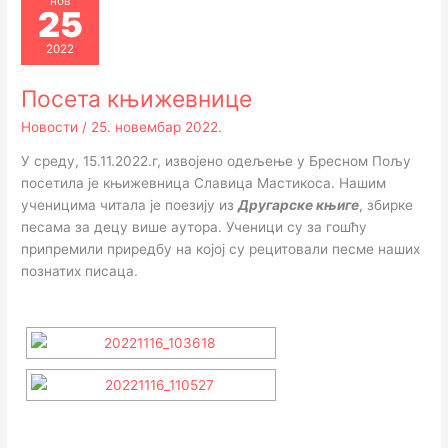
нов
25
2022
Посета књижевнице
Новости
/
25. новембар 2022.
У среду, 15.11.2022.г, извојено одељење у Бресном Пољу
посетила је књижевница Славица Мастикоса. Нашим
ученицима читала је поезију из
Другарске књиге
, збирке
песама за децу више аутора. Ученици су за гошћу
припремили приредбу на којој су рецитовали песме наших
познатих писаца.