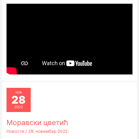
нов
28
2022
Моравски цветић
Новости
/
28. новембар 2022.