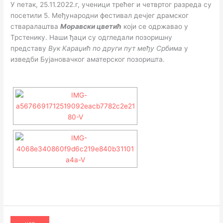
У петак, 25.11.2022.г, ученици трећег и четвртог разреда су
посетили 5. Међународни фестивал дечјег драмског
стваралаштва
Моравски цветић
који се одржавао у
Трстенику. Наши ђаци су одгледали позоришну
представу
Вук Караџић по други пут међу Србима
у
изведби Бујановачког аматерског позоришта.