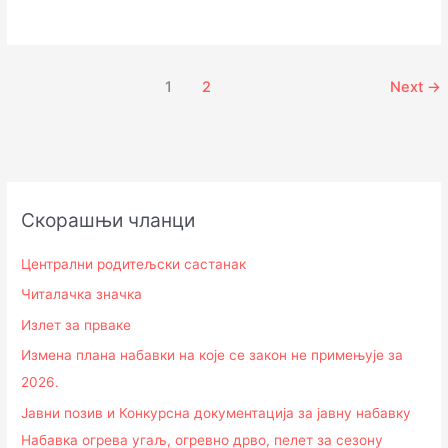
1
2
Next
→
Скорашњи чланци
Централни родитељски састанак
Читалачка значка
Излет за прваке
Измена плана набавки на које се закон не примењује за
2026.
Јавни позив и Конкурсна документација за јавну набавку
Набавка огрева угаљ, огревно дрво, пелет за сезону