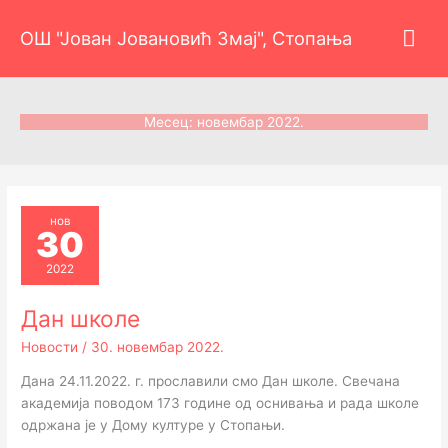
Пређи
Гла
на
ОШ "Јован Јовановић Змај", Стопања
садржај
изб
Месец:
новембар 2022.
нов
30
2022
Дан школе
Новости
/
30. новембар 2022.
Дана 24.11.2022. г. прославили смо Дан школе. Свечана
академија поводом 173 године од оснивања и рада школе
одржана је у Дому културе у Стопањи.