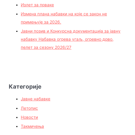
Излет за прваке
Измена плана набавки на које се закон не
примењује за 2026.
Јавни позив и Конкурсна документација за јавну
набавку Набавка огрева угаљ, огревно дрво,
пелет за сезону 2026/27
Категорије
Јавне набавке
Летопис
Новости
Такмичења