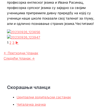
професорка енглеског језика и Ивана Расинац,
професорка српског језика су заједно са својим
ученицима припремиле дивну приредбу на којој су
ученици наше школе показали свој таленат за глуму,
али и одлично познавање страних језика.Честитамо!
1
2
3
►
←
Претходни Чланак
Следећи Чланак
→
Скорашњи чланци
Централни родитељски састанак
Читалачка значка