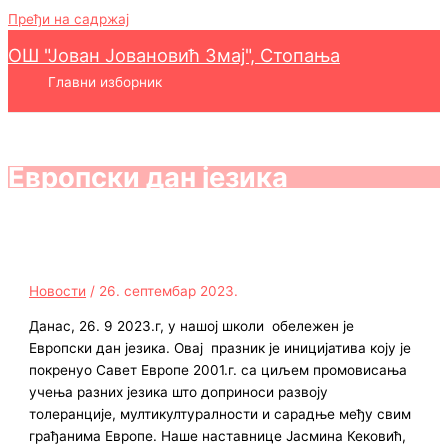
Пређи на садржај
ОШ "Јован Јовановић Змај", Стопања
Главни изборник
Европски дан језика
Новости
/
26. септембар 2023.
Данас, 26. 9 2023.г, у нашој школи обележен је
Европски дан језика. Овај празник је иницијатива коју је
покренуо Савет Европе 2001.г. са циљем промовисања
учења разних језика што доприноси развоју
толеранције, мултикултуралности и сарадње међу свим
грађанима Европе. Наше наставнице Јасмина Кековић,