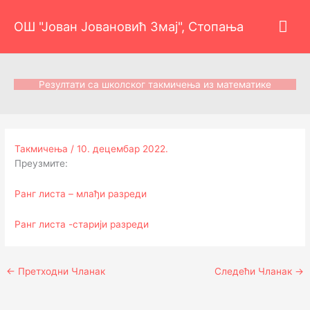
Пређи
Гла
на
ОШ "Јован Јовановић Змај", Стопања
садржај
изб
Резултати са школског такмичења из математике
Такмичења
/
10. децембар 2022.
Преузмите:
Ранг листа – млађи разреди
Ранг листа -старији разреди
←
Претходни Чланак
Следећи Чланак
→