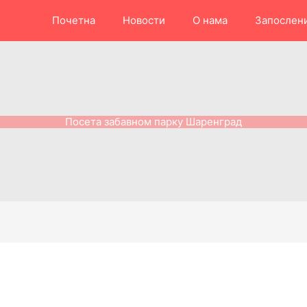
Почетна
Новости
О нама
Запослен
Посета забавном парку Шаренград