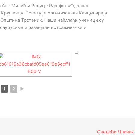
 Ане Милић и Радице Радојковић, данас
 Крушевцу. Посету је организовала Канцеларија
а Општина Трстеник. Наши најмлађи ученици су
осаурусима и развијали истраживачки и
1
2
►
Следећи Чланак