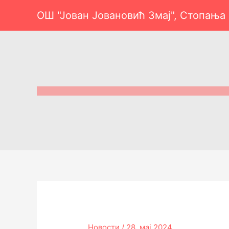
Пређи
ОШ "Јован Јовановић Змај", Стопања
на
садржај
Новости
/
28. мај 2024.