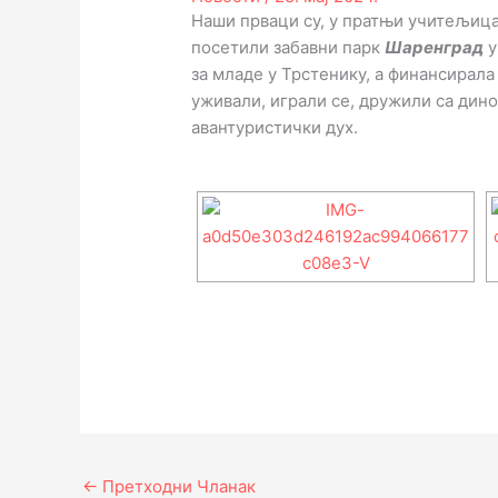
Наши прваци су, у пратњи учитељица
посетили забавни парк
Шаренград
у
за младе у Трстенику, а финансирал
уживали, играли се, дружили са дин
авантуристички дух.
←
Претходни Чланак