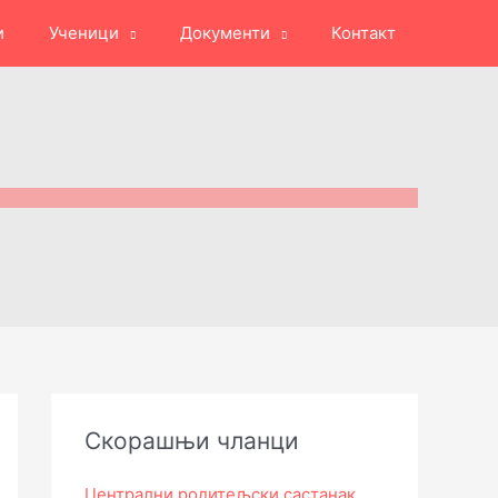
и
Ученици
Документи
Контакт
Скорашњи чланци
Централни родитељски састанак