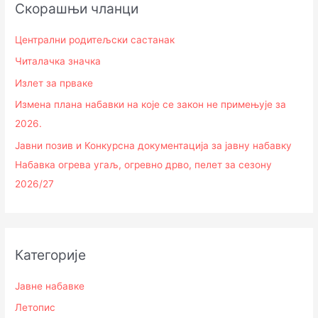
Скорашњи чланци
Централни родитељски састанак
Читалачка значка
Излет за прваке
Измена плана набавки на које се закон не примењује за
2026.
Јавни позив и Конкурсна документација за јавну набавку
Набавка огрева угаљ, огревно дрво, пелет за сезону
2026/27
Категорије
Јавне набавке
Летопис