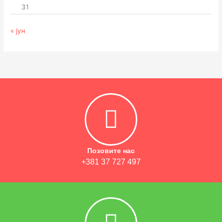
31
« јун
Позовите нас
+381 37 727 497