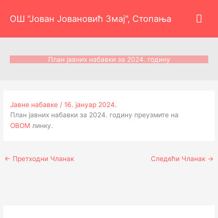
Пређи
Гла
на
ОШ "Јован Јовановић Змај", Стопања
садржај
изб
План јавних набавки за 2024. годину
Јавне набавке
/
16. јануар 2024.
План јавних набавки за 2024. годину преузмите на
ОВОМ
линку.
←
Претходни Чланак
Следећи Чланак
→