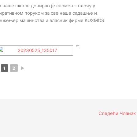
к наше школе донирао је спомен – плочу у
пиративном поруком за све наше садашње и
 инжењер машинства и власник фирме KOSMOS
1
2
►
Следећи Чланак