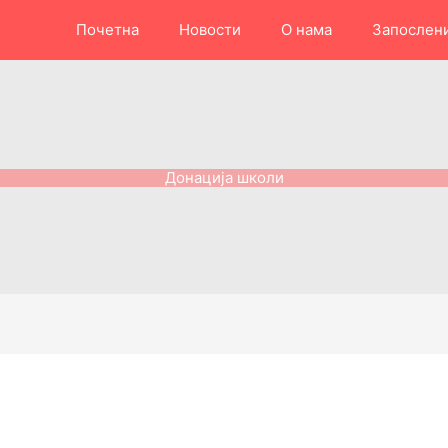
Почетна
Новости
О нама
Запослен
Донација школи