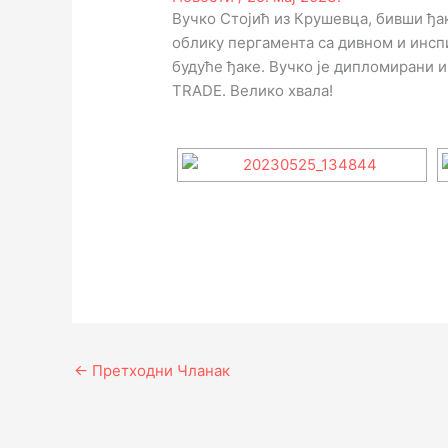
Вучко Стојић из Крушевца, бивши ђа
облику пергамента са дивном и инс
будуће ђаке. Вучко је дипломирани
TRADE. Велико хвала!
←
Претходни Чланак