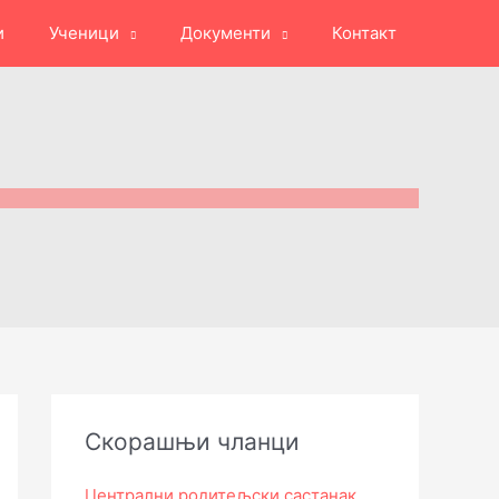
и
Ученици
Документи
Контакт
Скорашњи чланци
Централни родитељски састанак