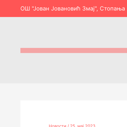
Пређи
ОШ "Јован Јовановић Змај", Стопања
на
садржај
Новости
/
25. мај 2023.